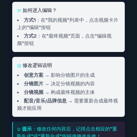
如何进入编辑？
flag
方式1
：在"我的视频"列表中，点击视频卡片
上的"编辑"按钮
方式2
：在"最终视频"页面，点击"编辑视
频"按钮
修改逻辑说明
analytics
创意方案
→ 影响分镜图片的生成
分镜图片
→ 决定分镜视频的内容
分镜视频
→ 构成最终视频的主体
配音/音乐/品牌信息
→ 需要重新合成最终视
频才能应用
提示
：修改任何内容后，记得点击相应的"重
lightbulb
新生成"或"重新合成"按钮使修改生效！