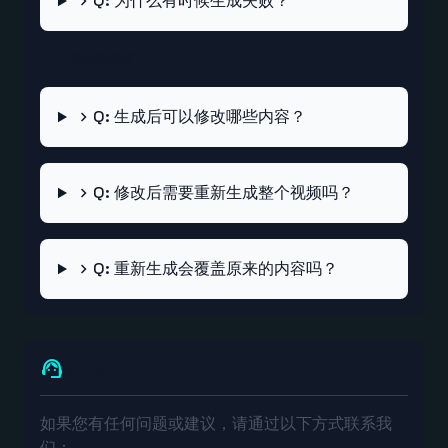
chevron_right
Q: 为什么有时候生成失败？
关于视频修改
chevron_right
Q: 生成后可以修改哪些内容？
chevron_right
Q: 修改后需要重新生成整个视频吗？
chevron_right
Q: 重新生成会覆盖原来的内容吗？
support_agent
联系我们
如果您有任何问题或建议，请通过以下方式联系我
们：